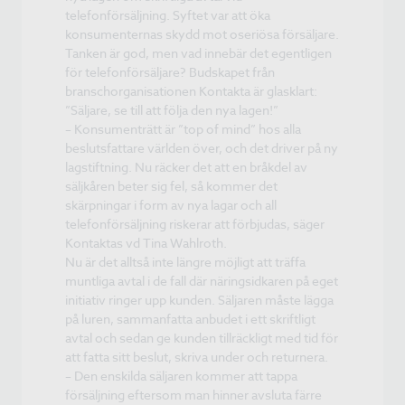
telefonförsäljning. Syftet var att öka
konsumenternas skydd mot oseriösa försäljare.
Tanken är god, men vad innebär det egentligen
för telefonförsäljare? Budskapet från
branschorganisationen Kontakta är glasklart:
”Säljare, se till att följa den nya lagen!”
– Konsumenträtt är ”top of mind” hos alla
beslutsfattare världen över, och det driver på ny
lagstiftning. Nu räcker det att en bråkdel av
säljkåren beter sig fel, så kommer det
skärpningar i form av nya lagar och all
telefonförsäljning riskerar att förbjudas, säger
Kontaktas vd Tina Wahlroth.
Nu är det alltså inte längre möjligt att träffa
muntliga avtal i de fall där näringsidkaren på eget
initiativ ringer upp kunden. Säljaren måste lägga
på luren, sammanfatta anbudet i ett skriftligt
avtal och sedan ge kunden tillräckligt med tid för
att fatta sitt beslut, skriva under och returnera.
– Den enskilda säljaren kommer att tappa
försäljning eftersom man hinner avsluta färre