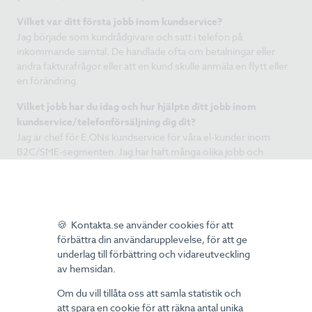
Vilket var ditt första jobb inom kundservice?
Jag började som kundrådgivare och satt i telefon på
inkommande samtal. De handlade ofta om betalningar eller
andra fakturafrågor eller att en kund skulle anmäla en flytt eller
en förändring.
Vilket jobb har du idag och hur hjälpte ditt jobb inom
kundservice/telefonförsäljning dig dit?
Jag är chef för E.ONs kundservice för våra el-kunder inom
B2C/SME-segmenten. Jag har haft många olika jobb och
uppdrag inom koncernen, men de har hela tiden haft någon
koppling till våra kunder och vår marknad.
Det låter som att du lärt mycket under åren. Vad är det
viktigaste som du haft med dig från det jobbet i din fortsatta
🍪 Kontakta.se använder cookies för att
karriär?
förbättra din användarupplevelse, för att ge
Förståelsen för kunden och vikten av att verkligen lyssna på
underlag till förbättring och vidareutveckling
kunden.
av hemsidan.
Vad är det bästa med att jobba med
Om du vill tillåta oss att samla statistik och
att spara en cookie för att räkna antal unika
kundservice/telefonförsäljning?