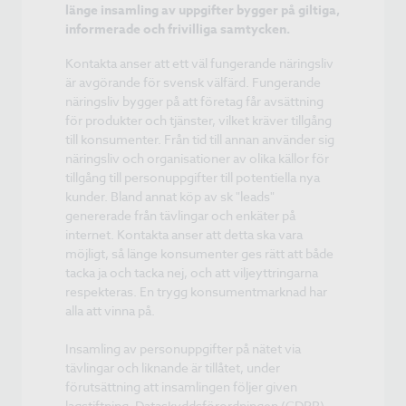
länge insamling av uppgifter bygger på giltiga,
informerade och frivilliga samtycken.
Kontakta anser att ett väl fungerande näringsliv
är avgörande för svensk välfärd. Fungerande
näringsliv bygger på att företag får avsättning
för produkter och tjänster, vilket kräver tillgång
till konsumenter. Från tid till annan använder sig
näringsliv och organisationer av olika källor för
tillgång till personuppgifter till potentiella nya
kunder. Bland annat köp av sk "leads"
genererade från tävlingar och enkäter på
internet. Kontakta anser att detta ska vara
möjligt, så länge konsumenter ges rätt att både
tacka ja och tacka nej, och att viljeyttringarna
respekteras. En trygg konsumentmarknad har
alla att vinna på.
Insamling av personuppgifter på nätet via
tävlingar och liknande är tillåtet, under
förutsättning att insamlingen följer given
lagstiftning, Dataskyddsförordningen (GDPR).