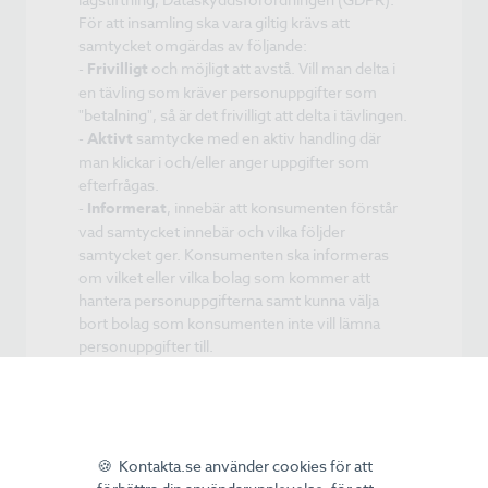
För att insamling ska vara giltig krävs att
samtycket omgärdas av följande:
-
Frivilligt
och möjligt att avstå. Vill man delta i
en tävling som kräver personuppgifter som
"betalning", så är det frivilligt att delta i tävlingen.
-
Aktivt
samtycke med en aktiv handling där
man klickar i och/eller anger uppgifter som
efterfrågas.
-
Informerat
, innebär att konsumenten förstår
vad samtycket innebär och vilka följder
samtycket ger. Konsumenten ska informeras
om vilket eller vilka bolag som kommer att
hantera personuppgifterna samt kunna välja
bort bolag som konsumenten inte vill lämna
personuppgifter till.
Återkallat samtycke
Regeln säger att det ska vara lika lätt att ge ett
samtycke som att återkalla ett samtycke. Därav
följer att tävlingar måste omfatta information
🍪 Kontakta.se använder cookies för att
om hur konsument återkallar sitt samtycke.