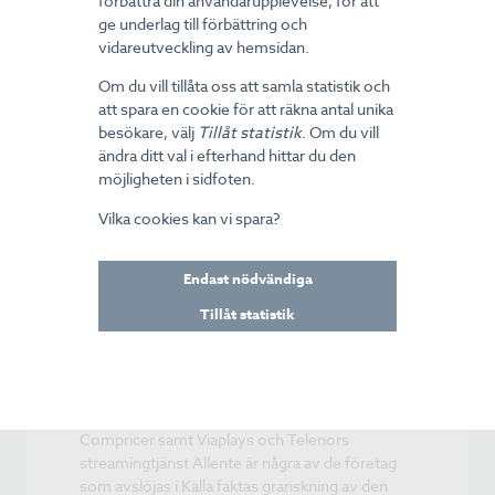
förbättra din användarupplevelse, för att
NIX-Nämnden anger i vägledande uttalande att
ge underlag till förbättring och
ett samtycke ska kunna återkallas lika lätt som
vidareutveckling av hemsidan.
det lämnats, eller åtminstone med ett "fåtal"
Om du vill tillåta oss att samla statistik och
aktiviteter.
att spara en cookie för att räkna antal unika
besökare, välj
Tillåt statistik
. Om du vill
Reportage från TV4s Kalla Fakta:
ändra ditt val i efterhand hittar du den
möjligheten i sidfoten.
Storbolag köper personuppgifter kopplade till
misstänkta bedrägerier
Vilka cookies kan vi spara?
Kalla fakta granskar den smutsiga datahandeln
på nätet, se inslag på TV4.
Endast nödvändiga
Flera stora svenska företag använder
Tillåt statistik
personuppgifter som samlats in med hjälp av
varumärkesstölder och kan kopplas till
misstänkta bedrägerier.
TV4:s systerbolag C More, Schibstedägda
Compricer samt Viaplays och Telenors
streamingtjänst Allente är några av de företag
som avslöjas i Kalla faktas granskning av den