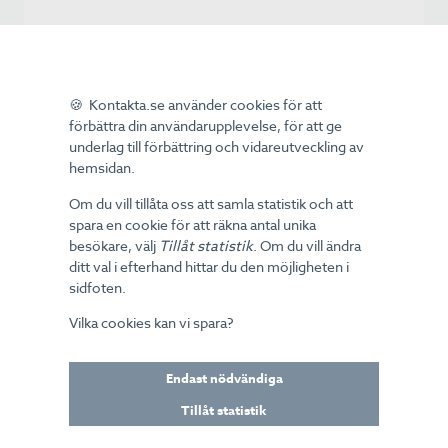
-Det har varit en lärorik tillståndsprocess och jag
ser att tillståndet tillsammans med vår ISO
27001 certifiering öppnar upp en helt ny
marknad. Genom Finansinspektionens
🍪 Kontakta.se använder cookies för att
godkännande kan vi erbjuda enkelhet och
förbättra din användarupplevelse, för att ge
trygghet för våra uppdragsgivare att nyttja oss
underlag till förbättring och vidareutveckling av
som extern partner för försäljning och
hemsidan.
kundservice. Jag ser fram emot att diskutera
outsourcingens fördelar med en helt ny
Om du vill tillåta oss att samla statistik och att
marknad, säger Mattias Lööv, CEO på H1.
spara en cookie för att räkna antal unika
besökare, välj
Tillåt statistik
. Om du vill ändra
Om H1 Communication
ditt val i efterhand hittar du den möjligheten i
H1 Communication är ett nordiskt BPO-företag
sidfoten.
med europeiska samarbetspartners som
Vilka cookies kan vi spara?
erbjuder outsourcing av kundservice, teknisk
support, PKI-tjänster och svarsservice. H1 ger
dina kunder ledande kundupplevelser genom
Endast nödvändiga
fokus på kvalitet, informationssäkerhet och
Tillåt statistik
medarbetarvarumärket (HAPPY-filosofin). Som
Nordens största delägarledda branschaktör