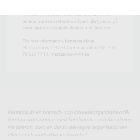
bygger H1 kundnära samarbeten med stort
engagemang och kontinuitet i alla lägen. H1 är
ISO 9001/14001/27001 certifierad och med
enheter runt om i Norden erbjuds alla tjänster på
samtliga nordiska språk dygnet runt, året om.
För mer information, kontakta gärna
Mattias Lööv, CEO H1 Communication AB, +46
70 626 79 10,
mattias.loov@h1.se
Kontakta är en bransch- och intresseorganisation för
företag som arbetar med kundservice och försäljning
via telefon, som en del av den egna organisationen
eller som huvudsaklig verksamhet