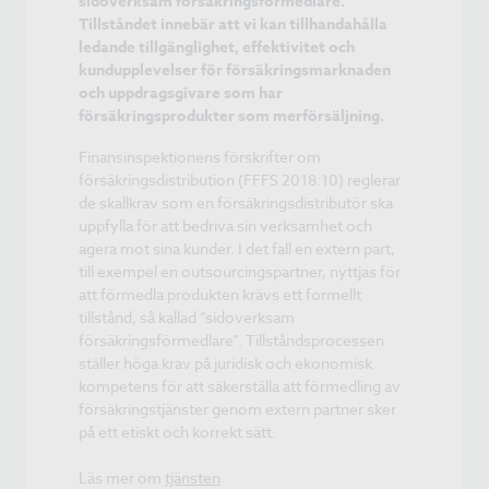
sidoverksam försäkringsförmedlare.
Tillståndet innebär att vi kan tillhandahålla
ledande tillgänglighet, effektivitet och
kundupplevelser för försäkringsmarknaden
och uppdragsgivare som har
försäkringsprodukter som merförsäljning.
Finansinspektionens förskrifter om
försäkringsdistribution (FFFS 2018:10) reglerar
de skallkrav som en försäkringsdistributör ska
uppfylla för att bedriva sin verksamhet och
agera mot sina kunder. I det fall en extern part,
till exempel en outsourcingspartner, nyttjas för
att förmedla produkten krävs ett formellt
tillstånd, så kallad ”sidoverksam
försäkringsförmedlare”. Tillståndsprocessen
ställer höga krav på juridisk och ekonomisk
kompetens för att säkerställa att förmedling av
försäkringstjänster genom extern partner sker
på ett etiskt och korrekt sätt.
Läs mer om
tjänsten