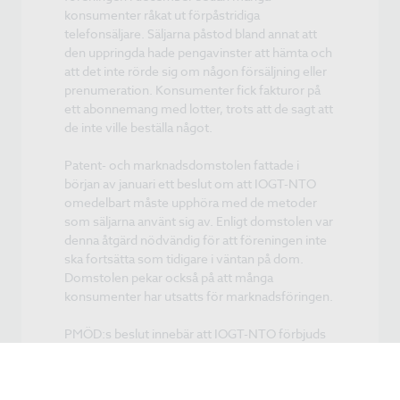
konsumenter råkat ut förpåstridiga
telefonsäljare. Säljarna påstod bland annat att
den uppringda hade pengavinster att hämta och
att det inte rörde sig om någon försäljning eller
prenumeration. Konsumenter fick fakturor på
ett abonnemang med lotter, trots att de sagt att
de inte ville beställa något.
Patent- och marknadsdomstolen fattade i
början av januari ett beslut om att IOGT-NTO
omedelbart måste upphöra med de metoder
som säljarna använt sig av. Enligt domstolen var
denna åtgärd nödvändig för att föreningen inte
ska fortsätta som tidigare i väntan på dom.
Domstolen pekar också på att många
konsumenter har utsatts för marknadsföringen.
PMÖD:s beslut innebär att IOGT-NTO förbjuds
att kräva betalt för lotter som konsumenten inte
beställt. Föreningen förbjuds också att ge
intrycket att konsumenten vunnit,när det inte