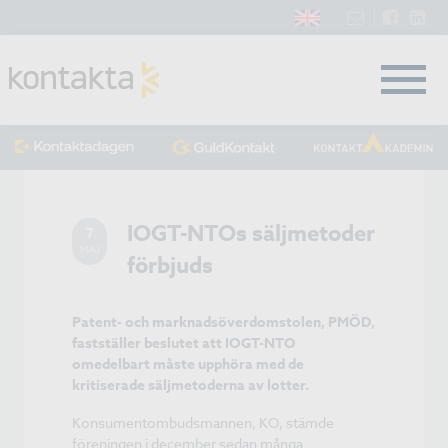
IOGT-NTOs säljmetoder
7
MAJ
förbjuds
Patent- och marknadsöverdomstolen, PMÖD,
fastställer beslutet att IOGT-NTO
omedelbart måste upphöra med de
kritiserade säljmetoderna av lotter.
Konsumentombudsmannen, KO, stämde
föreningen i december sedan många