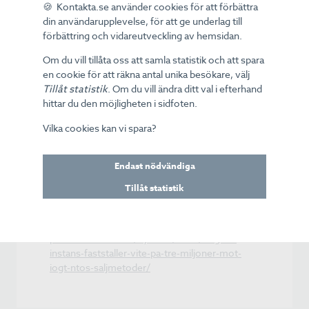
🍪 Kontakta.se använder cookies för att förbättra
finns någon garanterad vinst eller när kravet är
din användarupplevelse, för att ge underlag till
att konsumenten ska köpa ett abonnemang på
förbättring och vidareutveckling av hemsidan.
lotter. Säljarna får inte heller påstå eller låtsas att
konsumenten är utvald och har en särskild
Om du vill tillåta oss att samla statistik och att spara
vinstchans. Föreningen måste också tydligt
en cookie för att räkna antal unika besökare, välj
informera om att det är varuvinster och inte
Tillåt statistik
. Om du vill ändra ditt val i efterhand
kontanter som utgör priserna.
hittar du den möjligheten i sidfoten.
Om föreningen bryter mot något av de sex
Vilka cookies kan vi spara?
förbud och krav som domstolen listar riskerar
den ett vite om tre miljoner kronor, per punkt.
Beslutet är ett så kallat interimistiskt beslut som
Endast nödvändiga
gäller direkt och fram till dess att målet avgjorts
Tillåt statistik
av domstolen.
https://www.konsumentverket.se/aktuella-
konsumentproblem/nyheter-och-
pressmeddelanden/nyheter/2018/hogsta-
instans-faststaller-vite-pa-tre-miljoner-mot-
iogt-ntos-saljmetoder/