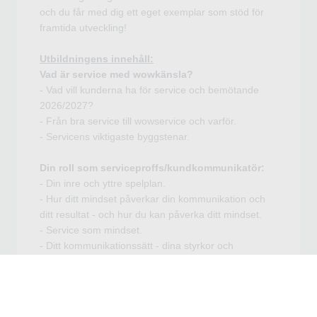
och du får med dig ett eget exemplar som stöd för
framtida utveckling!
Utbildningens innehåll:
Vad är service med wowkänsla?
- Vad vill kunderna ha för service och bemötande
2026/2027?
- Från bra service till wowservice och varför.
- Servicens viktigaste byggstenar.
Din roll som serviceproffs/kundkommunikatör:
- Din inre och yttre spelplan.
- Hur ditt mindset påverkar din kommunikation och
ditt resultat - och hur du kan påverka ditt mindset.
- Service som mindset.
- Ditt kommunikationssätt - dina styrkor och
överdrivna styrkor. Du får göra ett test från Disney.
Kundmötet:
- Hur du blir flexibel genom att kommunicera