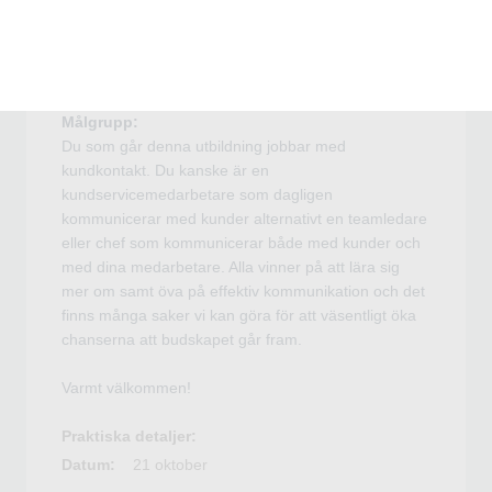
- Snabbare och effektivare ärendehantering.
- Hur du kan göra det lilla extra.
- Att hantera missnöjda och arga kunder eller
rättshaverister.
Målgrupp:
Du som går denna utbildning jobbar med
kundkontakt. Du kanske är en
kundservicemedarbetare som dagligen
kommunicerar med kunder alternativt en teamledare
eller chef som kommunicerar både med kunder och
med dina medarbetare. Alla vinner på att lära sig
mer om samt öva på effektiv kommunikation och det
finns många saker vi kan göra för att väsentligt öka
chanserna att budskapet går fram.
Varmt välkommen!
Praktiska detaljer:
Datum:
21 oktober