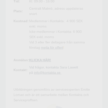
Tid:
Kl. 09:00 - 16:00
Centralt Malmö, adress uppdateras
Plats:
snart.
Kostnad:
Medlemmar i Kontakta:
4 900 SEK
exkl. moms
Icke-medlemmar i Kontakta
:
6 900
SEK
exkl. moms
Vid 3 eller fler deltagare från samma
företag
mejla för offert
!
Anmälan:
KLICKA HÄR!
Vid frågor, kontakta Sara Lawett
Kontakt:
på
info@kontakta.se
Utbildningen genomförs av serviceexperten Emilie
Loman och är ett samarbete mellan Kontakta och
Serviceproffsen.