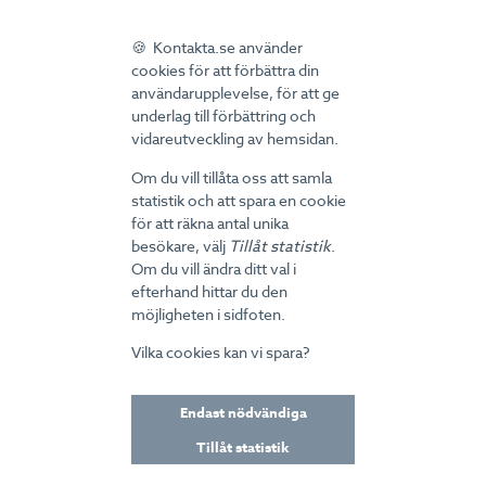
anpassat till person och situation och till hur vår
hjärna fungerar.
🍪 Kontakta.se använder
- De vanligaste kommunikationspreferenserna och
cookies för att förbättra din
hur du når fram till dem.
användarupplevelse, för att ge
- 5 vanor för att kunna ge professionell service med
underlag till förbättring och
wowkänsla och samtidigt vara effektiv.
vidareutveckling av hemsidan.
- Vinnande muntlig kommunikation och vilka delar
Om du vill tillåta oss att samla
som behöver vara med.
statistik och att spara en cookie
- Vinnande skriftlig kommunikation och vilka delar
för att räkna antal unika
som behöver vara med.
besökare, välj
Tillåt statistik
.
- Ord och meningar att använda och att undvika.
Om du vill ändra ditt val i
- Hur du strukturerar information i skrift för maximal
efterhand hittar du den
tydlighet.
möjligheten i sidfoten.
- Vanliga misstag, krockar och fallgropar att undvika.
Vilka cookies kan vi spara?
Effektiva verktyg för:
- Att känna igen och anpassa dig till olika
Endast nödvändiga
kommunikationsstilar.
- Att nå fram till flera kommunikationsstilar samtidigt.
Tillåt statistik
- Att paketera negativa budskap positivt.