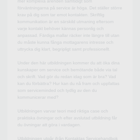
mer komplexa ärenden samtidigt som
förväntningarna på service är höga. Det ställer större
krav på dig som tar emot kontakten. Skriftlig
kommunikation är en särskild utmaning eftersom
varje kontakt behöver kännas personlig och
anpassad. Färdiga mallar räcker inte längre till utan
du måste kunna fånga mottagarens intresse och
uttrycka dig klart, begripligt samt professionellt.
Under den här utbildningen kommer du att öka dina
kunskaper om service och bemötande både via tal
och skrift. Vad gör du redan idag som är bra? Vad
kan du förbättra? Hur kan du nå fram och uppfattas
som serviceminded och tydlig av den du
kommunicerar med?
Utbildningen varvar teori med riktiga case och
praktiska övningar och efter avslutad utbildning får
du övningar att göra i vardagen.
Utbildningen utgår ifrån Kontaktas Servicehandbok