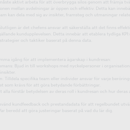
måste aktivt arbeta för att överbrygga silos genom att främja tv
ionen mellan avdelningar är öppen och effektiv. Detta kan inneb
am kan dela med sig av insikter, framsteg och utmaningar relate
lutligen är det chefens ansvar att säkerställa att det finns effek
ällande kundupplevelsen. Detta innebär att etablera tydliga KPI:
strategier och taktiker baserat på denna data.
omma igång för att implementera ägarskap i kundresan:
mmans: Bjud in till workshops med nyckelpersoner i organisatione
nsikter.
 Tilldela specifika team eller individer ansvar för varje berörings
t som krävs för att göra betydande förbättringar.
att alla förstår betydelsen av deras roll i kundresan och hur dera
nvänd kundfeedback och prestandadata för att regelbundet utvär
ar beredd att göra justeringar baserat på vad du lär dig.