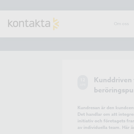
Om oss
Kunddriven f
12
APR
beröringspu
Kundresan är den kundcentr
Det handlar om att integre
initiativ och företagets fr
av individuella team. Här ä