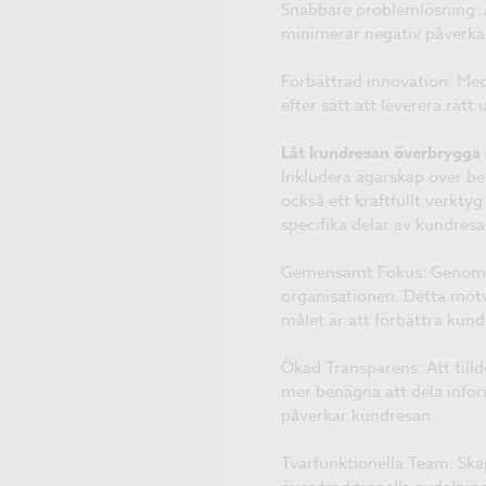
Snabbare problemlösning: Ä
minimerar negativ påverka
Förbättrad innovation: Med
efter sätt att leverera rätt
Låt kundresan överbrygga 
Inkludera ägarskap över be
också ett kraftfullt verkty
specifika delar av kundre
Gemensamt Fokus: Genom at
organisationen. Detta motv
målet är att förbättra kun
Ökad Transparens: Att till
mer benägna att dela informa
påverkar kundresan.
Tvärfunktionella Team: Ska