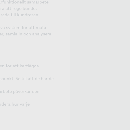
ärfunktionellt samarbete
ära att regelbundet
rade till kundresan.
tiva system för att mäta
er, samla in och analysera
n för att kartlägga
punkt. Se till att de har de
s arbete påverkar den
dera hur varje