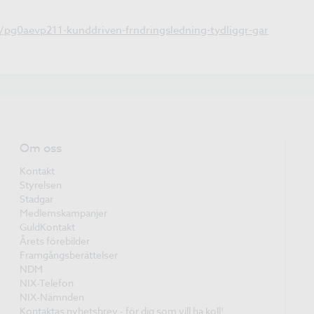
t/pg0aevp211-kunddriven-frndringsledning-tydliggr-gar
Om oss
Kontakt
Styrelsen
Stadgar
Medlemskampanjer
GuldKontakt
Årets förebilder
Framgångsberättelser
NDM
NIX-Telefon
NIX-Nämnden
Kontaktas nyhetsbrev - för dig som vill ha koll!