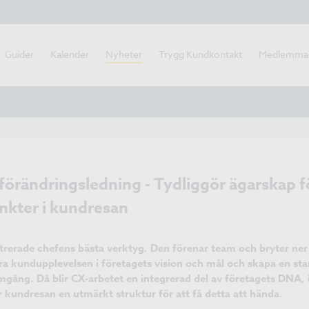
Guider
Kalender
Nyheter
Trygg Kundkontakt
Medlemma
örändringsledning - Tydliggör ägarskap fö
nkter i kundresan
erade chefens bästa verktyg. Den förenar team och bryter ner o
ra kundupplevelsen i företagets vision och mål och skapa en st
amgång. Då blir CX-arbetet en integrerad del av företagets DNA, i
r kundresan en utmärkt struktur för att få detta att hända.