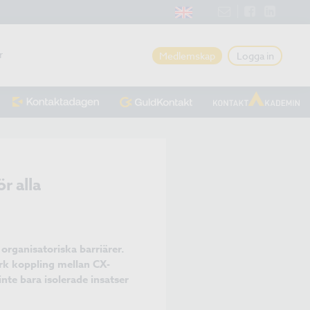
r
Medlemskap
Logga in
r alla
rganisatoriska barriärer.
ark koppling mellan CX-
nte bara isolerade insatser