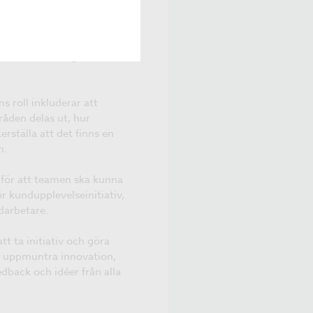
ision för varför ägarskap
ös kundupplevelse och hur
r affärsstrategin visar
s roll inkluderar att
råden delas ut, hur
ställa att det finns en
n.
d för att teamen ska kunna
ör kundupplevelseinitiativ,
edarbetare.
 ta initiativ och göra
tt uppmuntra innovation,
dback och idéer från alla