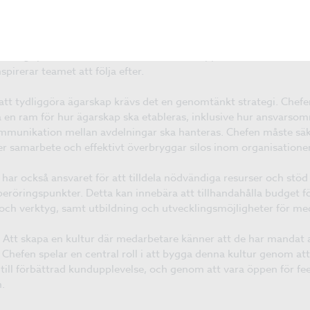
fen måste först och främst etablera och kommunicera en tydlig v
unkter är viktigt. Detta innebär att förklara värdet av en söml
 övergripande mål. Genom att sätta kundupplevelsen i centrum fö
pirerar teamet att följa efter.
 att tydliggöra ägarskap krävs det en genomtänkt strategi. Chefen
en ram för hur ägarskap ska etableras, inklusive hur ansvarsom
munikation mellan avdelningar ska hanteras. Chefen måste säker
er samarbete och effektivt överbryggar silos inom organisatione
 har också ansvaret för att tilldela nödvändiga resurser och stö
 beröringspunkter. Detta kan innebära att tillhandahålla budget f
ik och verktyg, samt utbildning och utvecklingsmöjligheter för m
tt skapa en kultur där medarbetare känner att de har mandat att
 Chefen spelar en central roll i att bygga denna kultur genom a
till förbättrad kundupplevelse, och genom att vara öppen för fee
n.