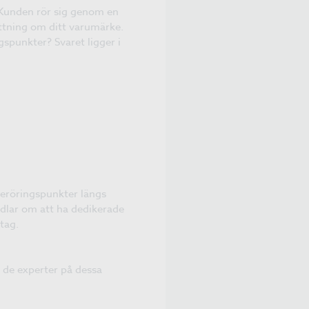
. Kunden rör sig genom en
attning om ditt varumärke.
gspunkter? Svaret ligger i
beröringspunkter längs
ndlar om att ha dedikerade
tag.
r de experter på dessa