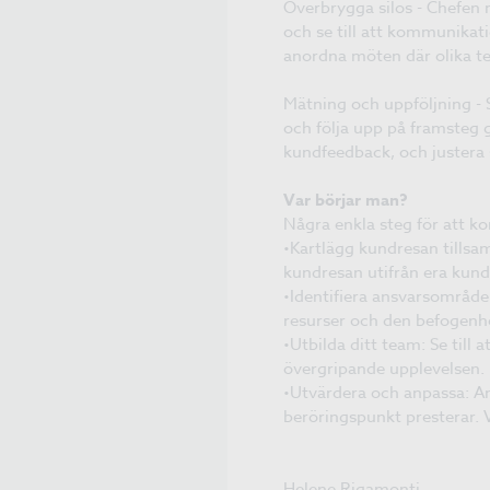
Överbrygga silos - Chefen 
och se till att kommunikat
anordna möten där olika te
Mätning och uppföljning - S
och följa upp på framsteg g
kundfeedback, och justera 
Var börjar man?
Några enkla steg för att k
•Kartlägg kundresan tillsa
kundresan utifrån era kundi
•Identifiera ansvarsområden:
resurser och den befogenhe
•Utbilda ditt team: Se till 
övergripande upplevelsen.
•Utvärdera och anpassa: A
beröringspunkt presterar. V
Helene Rigamonti