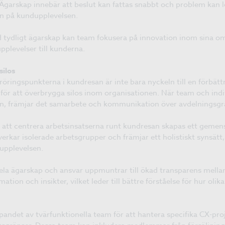
garskap innebär att beslut kan fattas snabbt och problem kan lös
n på kundupplevelsen.
 tydligt ägarskap kan team fokusera på innovation inom sina om
 upplevelser till kunderna.
silos
röringspunkterna i kundresan är inte bara nyckeln till en förbätt
g för att överbrygga silos inom organisationen. När team och indi
san, främjar det samarbete och kommunikation över avdelningsgr
t centrera arbetsinsatserna runt kundresan skapas ett gemens
erkar isolerade arbetsgrupper och främjar ett holistiskt synsätt
dupplevelsen.
dela ägarskap och ansvar uppmuntrar till ökad transparens mellan
tion och insikter, vilket leder till bättre förståelse för hur olik
pandet av tvärfunktionella team för att hantera specifika CX-pr