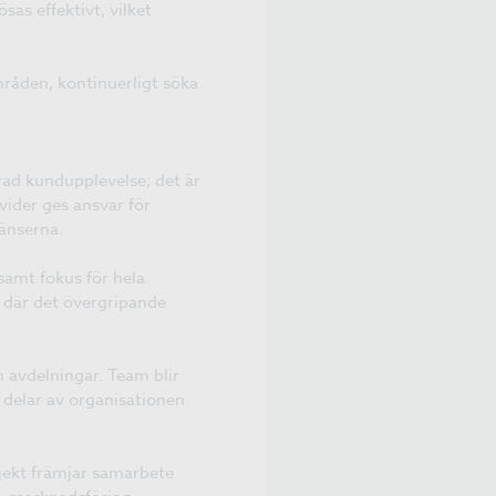
as effektivt, vilket
råden, kontinuerligt söka
rad kundupplevelse; det är
vider ges ansvar för
änserna.
amt fokus för hela
, där det övergripande
 avdelningar. Team blir
a delar av organisationen
ojekt främjar samarbete