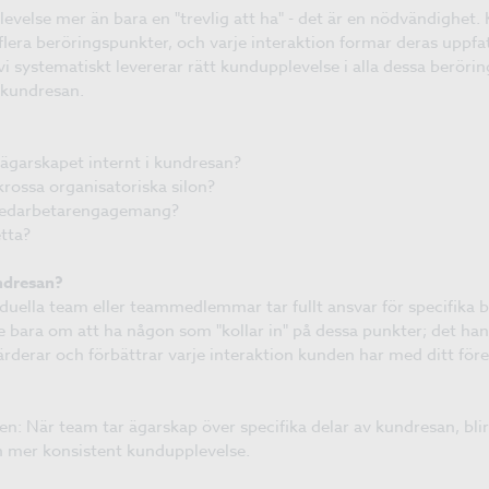
evelse mer än bara en "trevlig att ha" - det är en nödvändighet
 flera beröringspunkter, och varje interaktion formar deras uppf
 vi systematiskt levererar rätt kundupplevelse i alla dessa berörin
i kundresan.
 ägarskapet internt i kundresan?
 krossa organisatoriska silon?
t medarbetarengagemang?
etta?
ndresan?
iduella team eller teammedlemmar tar fullt ansvar för specifika 
e bara om att ha någon som "kollar in" på dessa punkter; det ha
rderar och förbättrar varje interaktion kunden har med ditt före
en: När team tar ägarskap över specifika delar av kundresan, bli
en mer konsistent kundupplevelse.