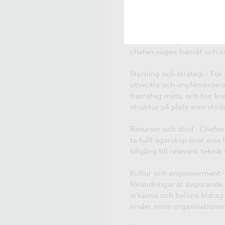
Ledarskap och vision - Che
över kundresans beröringsp
det stöder organisationens
chefen vägen framåt och ins
Styrning och strategi - För
utveckla och implementera 
framsteg mäts, och hur kom
struktur på plats som stöd
Resurser och stöd - Chefen
ta fullt ägarskap över sina
tillgång till relevant tekn
Kultur och empowerment - A
förändringar är avgörande.
erkänna och belöna bidrag 
nivåer inom organisatione