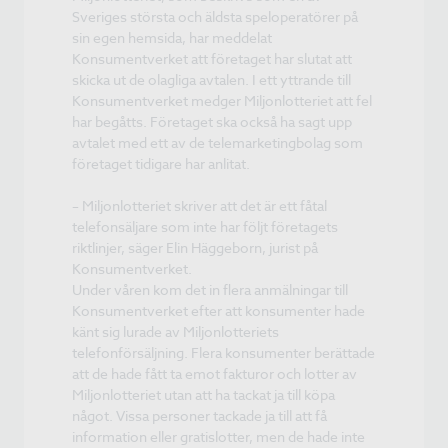
Sveriges största och äldsta speloperatörer på
sin egen hemsida, har meddelat
Konsumentverket att företaget har slutat att
skicka ut de olagliga avtalen. I ett yttrande till
Konsumentverket medger Miljonlotteriet att fel
har begåtts. Företaget ska också ha sagt upp
avtalet med ett av de telemarketingbolag som
företaget tidigare har anlitat.
– Miljonlotteriet skriver att det är ett fåtal
telefonsäljare som inte har följt företagets
riktlinjer, säger Elin Häggeborn, jurist på
Konsumentverket.
Under våren kom det in flera anmälningar till
Konsumentverket efter att konsumenter hade
känt sig lurade av Miljonlotteriets
telefonförsäljning. Flera konsumenter berättade
att de hade fått ta emot fakturor och lotter av
Miljonlotteriet utan att ha tackat ja till köpa
något. Vissa personer tackade ja till att få
information eller gratislotter, men de hade inte