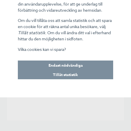
- Det känns bra att parterna efter diskussioner
din användarupplevelse, för att ge underlag till
har kommit fram till en lösning där vi fortsätter
förbättring och vidareutveckling av hemsidan.
som medlemmar i branschföreningen Kontakta.
Om du vill tillåta oss att samla statistik och att spara
Vi besitter många insikter som är värdefulla för
en cookie för att räkna antal unika besökare, välj
Kontaktas arbete för branschen, säger Carl
Tillåt statistik
. Om du vill ändra ditt val i efterhand
Johan Thorsell, vd mySafety Försäkringar AB.
hittar du den möjligheten i sidfoten.
mySafety Försäkringar
Vilka cookies kan vi spara?
Föreningen Kontakta
AB
Sverige
Carl Johan Thorsell,
Tina Wahlroth, VD
VD
Endast nödvändiga
M: +46 735 66 55 22
M: +46 70 240 91 46
tina.wahlroth@kontakta.
Tillåt statistik
cj.thorsell@mysafety.s
se
e