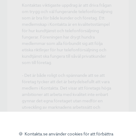
Kontaktas viktigaste uppdrag är att driva frågan
om trygg och väl fungerande telefonförsäljning
som är bra för både kunder och företag. Ett
medlemskap i Kontakta är en kvalitetsstämpel
för hur kundtjänst och telefonförsäljning
fungerar. Föreningen har drygt hundra
medlemmar som alla förbundit sig att följa
etiska riktlinjer för hur telefonförsäljning och
kundtjänst ska fungera till såväl privatkunder
som till företag.
- Det är både roligt och spännande att se att
företag tycker att det är betydelsefullt att vara
medlem i Kontakta. Det visar att företags höga
ambitioner att arbeta med kvalitet inte enbart
gynnar det egna företaget utan medför en
utveckling av marknadens arbetssätt och
möjligheterna att verka via kanalen telefon. Vi
ser fram emot ett fortsatt samarbete med
mySafety, säger Tina Wahlroth, vd Kontakta.
🍪 Kontakta.se använder cookies för att förbättra