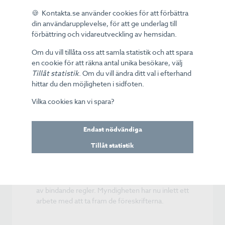
samtal kan operatörerna enligt myndigheten
hindra en stor del av de bedrägeriförsök som
🍪 Kontakta.se använder cookies för att förbättra
görs via telefon.
din användarupplevelse, för att ge underlag till
förbättring och vidareutveckling av hemsidan.
I stora drag är vägledningens inriktning enligt ett
Om du vill tillåta oss att samla statistik och att spara
pressmeddelande från PTS följande:
en cookie för att räkna antal unika besökare, välj
• Operatörer ska stoppa samtal med svenska
Tillåt statistik
. Om du vill ändra ditt val i efterhand
fasta nummer som kommer in via
hittar du den möjligheten i sidfoten.
internationellt gränssnitt.
• Operatörer ska stoppa svenska mobilnummer
Vilka cookies kan vi spara?
som kommer in via internationellt gränssnitt,
efter att ha kontrollerat att abonnenten inte
använder ett svenskt abonnemang i utlandet.
Endast nödvändiga
• I vissa specifika fall kan det bli aktuellt att
Tillåt statistik
blockera nummerpresentationen i stället för att
stoppa samtalet.
Under 2024 kommer vägledningen att ersättas
av bindande regler. Myndigheten har nu inlett ett
arbete med att ta fram de föreskrifterna.