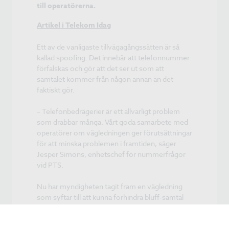
till operatörerna.
Artikel i Telekom Idag
Ett av de vanligaste tillvägagångssätten är så
kallad spoofing. Det innebär att telefonnummer
förfalskas och gör att det ser ut som att
samtalet kommer från någon annan än det
faktiskt gör.
– Telefonbedrägerier är ett allvarligt problem
som drabbar många. Vårt goda samarbete med
operatörer om vägledningen ger förutsättningar
för att minska problemen i framtiden, säger
Jesper Simons, enhetschef för nummerfrågor
vid PTS.
Nu har myndigheten tagit fram en vägledning
som syftar till att kunna förhindra bluff-samtal
från utlandet som ser ut att komma från en
svensk avsändare. Genom att stoppa dessa