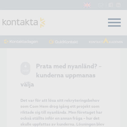
Prata med nyanländ? –
4
MAR
kunderna uppmanas
välja
Det var för att lösa sitt rekryteringsbehov
som Com Hem drog igång ett projekt som
riktade sig till nyanlända. Men företaget har
också ställts inför en annan fråga – hur det
skulle uppfattas av kunderna. Lösningen blev