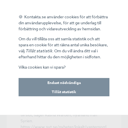
Lösningen blev ett telesvar och att kunderna
aktivt fick välja att delta i integrationsprojektet.
Men finns det inte en risk att nyanlända i er
🍪 Kontakta.se använder cookies för att förbättra
kundservice som håller på att utveckla sina
din användarupplevelse, för att ge underlag till
språkkunskaper hamnar i en särskilt utsatt
förbättring och vidareutveckling av hemsidan.
position?
– Det är inget vi märkt av utan det är samma
Om du vill tillåta oss att samla statistik och att
andel missnöjda kunder som hamnar hos dom
spara en cookie för att räkna antal unika besökare,
som hos våra andra medarbetare, säger
välj
Tillåt statistik
. Om du vill ändra ditt val i
personalchefen Anna Hemmingsson.
efterhand hittar du den möjligheten i sidfoten.
Starka känslor
Vilka cookies kan vi spara?
Att jobba i en kundtjänst innebär också möten
med irriterade kunder som har tekniska problem
Endast nödvändiga
med sina tjänster eller sitt utbud. Hur man
hanterar och bemöter starka känslor från
Tillåt statistik
kundernas sida är en del av utbildningen.
– Visst kan kunderna vara jobbiga i bland men
det gäller att vara förstående. Det brukar gå bra
till slut, säger Rasha Wardeh, nyanländ från
Syrien.
https://www.svt.se/nyheter/lokalt/vasternorrl