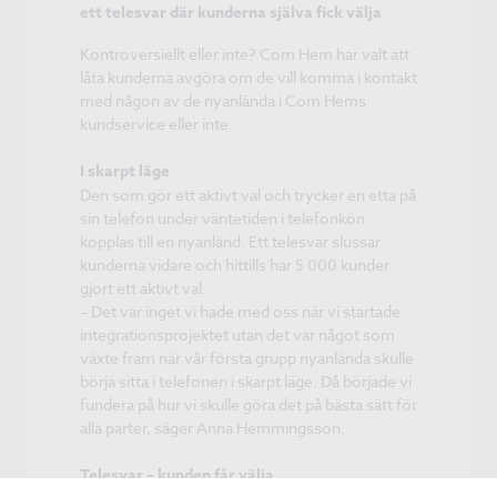
ett telesvar där kunderna själva fick välja
Kontroversiellt eller inte? Com Hem har valt att
låta kunderna avgöra om de vill komma i kontakt
med någon av de nyanlända i Com Hems
kundservice eller inte.
I skarpt läge
Den som gör ett aktivt val och trycker en etta på
sin telefon under väntetiden i telefonkön
kopplas till en nyanländ. Ett telesvar slussar
kunderna vidare och hittills har 5 000 kunder
gjort ett aktivt val.
– Det var inget vi hade med oss när vi startade
integrationsprojektet utan det var något som
växte fram när vår första grupp nyanlända skulle
börja sitta i telefonen i skarpt läge. Då började vi
fundera på hur vi skulle göra det på bästa sätt för
alla parter, säger Anna Hemmingsson.
Telesvar – kunden får välja