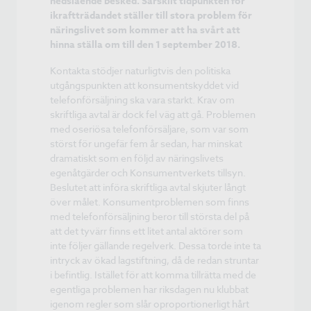
nedslående besked. Särskilt tidpunkten för
ikraftträdandet ställer till stora problem för
näringslivet som kommer att ha svårt att
hinna ställa om till den 1 september 2018.
Kontakta stödjer naturligtvis den politiska
utgångspunkten att konsumentskyddet vid
telefonförsäljning ska vara starkt. Krav om
skriftliga avtal är dock fel väg att gå. Problemen
med oseriösa telefonförsäljare, som var som
störst för ungefär fem år sedan, har minskat
dramatiskt som en följd av näringslivets
egenåtgärder och Konsumentverkets tillsyn.
Beslutet att införa skriftliga avtal skjuter långt
över målet. Konsumentproblemen som finns
med telefonförsäljning beror till största del på
att det tyvärr finns ett litet antal aktörer som
inte följer gällande regelverk. Dessa torde inte ta
intryck av ökad lagstiftning, då de redan struntar
i befintlig. Istället för att komma tillrätta med de
egentliga problemen har riksdagen nu klubbat
igenom regler som slår oproportionerligt hårt