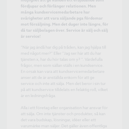
möjlighet att ge kunden ett erbjudande som
fördjupar och förlänger relationen. Men
många kundservicemedarbetare har
svårigheter att vara säljande pga fördomar
mot försäljning. Men det duger inte längre, för
då tar säljbolagen över. Service är sälj och sälj
är service!
”När jag ändå har dig på tråden, kan jag hjälpa till
med något mer?” Eller ”Jag ser här att du har
tjänsten x, har du hör talas om y? ”. Värdefulla
frågor, men som sällan ställs i en kundservice.
En orsak kan vara att kundservicemedarbetare
anser att de är anställda enkom för att ge
service och inte att sälja. Men det beror i sin tur
på att kundservice tilldelats en felaktig roll, vilket
är en ledningsfråga.
Alla i ett företag eller organisation har ansvar för
att sälja. Om inte tjänster och produkter, så kan
det vara budskap, lösningar, idéer eller ett
varumärke man säljer. Det gäller även offentliga