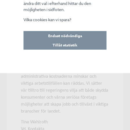
ändra ditt val i efterhand hittar du den
tydlig information om den lagstadgade
möjligheten i sidfoten.
ångerrätten.
Vilka cookies kan vi spara?
2. Krav på inspelning av hela säljsamtal som
tillgängliggörs för både säljare och köpare för
Endast nödvändiga
att öka incitamenten för seriöst genomförda
Tillåt statistik
säljsamtal.
Genom dessa två enkla förslag förskonas såväl
konsumenter som företag från onödigt många
moment i köpprocessen samtidigt som de
administrativa kostnaderna minskar och
viktiga arbetstillfällen kan räddas. Vi sätter
vår tilltro till regeringens vilja att både skydda
konsumenter och värna seriösa företags
möjligheter att skapa jobb och tillväxt i viktiga
branscher för landet.
Tina Wahlroth
Vd, Kontakta