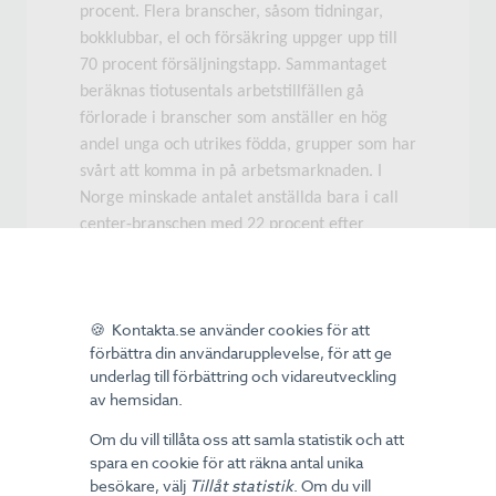
procent. Flera branscher, såsom tidningar,
bokklubbar, el och försäkring uppger upp till
70 procent försäljningstapp. Sammantaget
beräknas tiotusentals arbetstillfällen gå
förlorade i branscher som anställer en hög
andel unga och utrikes födda, grupper som har
svårt att komma in på arbetsmarknaden. I
Norge minskade antalet anställda bara i call
center-branschen med 22 procent efter
införandet av skriftliga avtal. Och det utan att
problemet med oseriösa företag har
försvunnit.
🍪 Kontakta.se använder cookies för att
Det finns bättre sätt att komma till rätta med
förbättra din användarupplevelse, för att ge
de problemen. Vi håller med debattörerna om
underlag till förbättring och vidareutveckling
av hemsidan.
vikten av att ge konsumenten betänketid och
en klar uppfattning om vad avtalet omfattar.
Om du vill tillåta oss att samla statistik och att
Vårt förslag är att införa:
spara en cookie för att räkna antal unika
besökare, välj
Tillåt statistik
. Om du vill
1. En reglerad skriftlig avtalsbekräftelse med