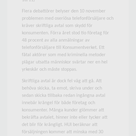
10/11)
Flera debattörer belyser den 10 november
problemen med oseriösa telefonförsäljare och
kräver skriftliga avtal som skydd för
konsumenten. Förra året stod tio företag för
48 procent av alla anmälningar av
telefonförsäljare till Konsumentverket. Ett
fåtal aktörer som med kriminella metoder
plågar utsatta människor svärtar ner en hel
yrkeskår och måste stoppas.
Skriftliga avtal är dock fel väg att gå. Att
behöva skicka, ta emot, skriva under och
sedan skicka tillbaka redan ingångna avtal
innebär krångel för både företag och
konsumenter. Många kunder glömmer att
bekräfta avtalet, hinner inte eller tycker att
det blir för krångligt. HUI beräknar att
försäljningen kommer att minska med 30