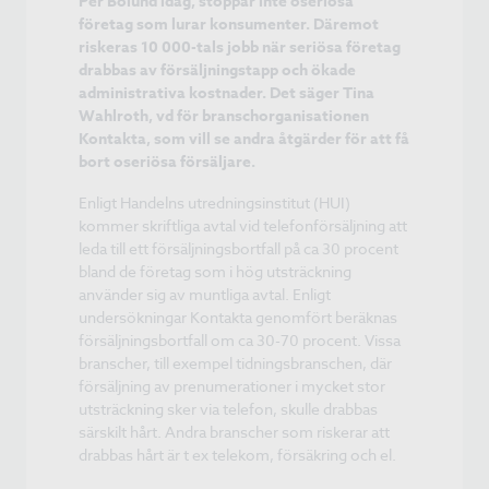
Per Bolund idag, stoppar inte oseriösa
företag som lurar konsumenter. Däremot
riskeras 10 000-tals jobb när seriösa företag
drabbas av försäljningstapp och ökade
administrativa kostnader. Det säger Tina
Wahlroth, vd för branschorganisationen
Kontakta, som vill se andra åtgärder för att få
bort oseriösa försäljare.
Enligt Handelns utredningsinstitut (HUI)
kommer skriftliga avtal vid telefonförsäljning att
leda till ett försäljningsbortfall på ca 30 procent
bland de företag som i hög utsträckning
använder sig av muntliga avtal. Enligt
undersökningar Kontakta genomfört beräknas
försäljningsbortfall om ca 30-70 procent. Vissa
branscher, till exempel tidningsbranschen, där
försäljning av prenumerationer i mycket stor
utsträckning sker via telefon, skulle drabbas
särskilt hårt. Andra branscher som riskerar att
drabbas hårt är t ex telekom, försäkring och el.