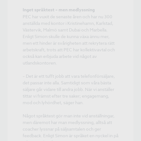
Inget språktest – men medlyssning
PEC har vuxit de senaste åren och har nu 300
anställda med kontor i Kristinehamn, Karlstad,
Västervik, Malmö samt Dubai och Marbella.
Enligt Simon skulle de kunna växa ännu mer,
men ett hinder är svårigheten att rekrytera rätt
arbetskraft, trots att PEC har kollektivavtal och
också kan erbjuda arbete vid något av
utlandskontoren.
– Det är ett tufft jobb att vara telefonförsäljare,
det passar inte alla. Samtidigt som våra bästa
säljare går vidare till andra jobb. När vi anställer
tittar vi främst efter tre saker; engagemang,
mod och lyhördhet, säger han.
Något språktest gör man inte vid anställningar,
men däremot har man medlyssning, alltså att
coacher lyssnar på säljsamtalen och ger
feedback. Enligt Simon är språket en nyckel in på