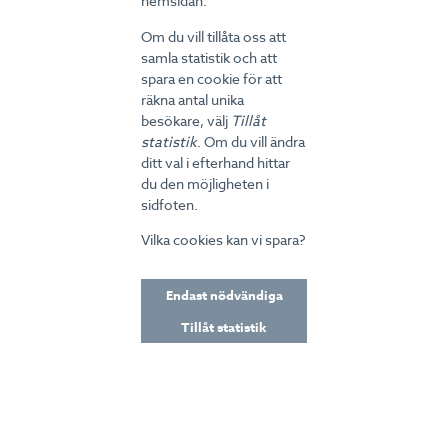
hemsidan.
Iran blev jag misshandlad och fick näsan knäckt
för att jag är kurd, så jag är van vid mycket värre.
Om du vill tillåta oss att
När det gäller säljsamtal försöker jag alltid vända
samla statistik och att
det negativa till något positivt, säger han med
spara en cookie för att
en tydlig persisk brytning.
räkna antal unika
På frågan om kulturskillnader mellan Sverige
besökare, välj
Tillåt
och Iran säger Heidar att allt är bättre i Sverige.
statistik
. Om du vill ändra
– Men det är tufft att vara invandrare i Europa
ditt val i efterhand hittar
idag. Jag har jobbat hårt för att anpassa mig i
du den möjligheten i
Sverige, men visst finns det skillnader. Vi araber
sidfoten.
är väldigt passionerade och jobbar med hjärtat,
Vilka cookies kan vi spara?
det kan nog skrämma er svenskar lite grann.
Men det här är en väldigt öppen och tillåtande
arbetsplats, säger han.
Endast nödvändiga
Hans kollega Kevin Stolpe, 21 år, pratar
Tillåt statistik
värmländska och kommer från Degerfors. Han
flyttade till Karlstad för tre månader sedan för
att spela fotboll och började samtidigt på PEC.
– Jag hade telefonskräck och det var hemskt att
ringa det första samtalet. Men med hjälp av