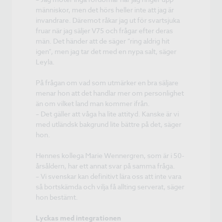
människor, men det hörs heller inte att jag är
invandrare. Däremot råkar jag ut för svartsjuka
fruar när jag säljer V75 och frågar efter deras
män. Det händer att de säger ”ring aldrig hit
igen”, men jag tar det med en nypa salt, säger
Leyla.
På frågan om vad som utmärker en bra säljare
menar hon att det handlar mer om personlighet
än om vilket land man kommer ifrån.
– Det gäller att våga ha lite attityd. Kanske är vi
med utländsk bakgrund lite bättre på det, säger
hon.
Hennes kollega Marie Wennergren, som är i 50-
årsåldern, har ett annat svar på samma fråga.
– Vi svenskar kan definitivt lära oss att inte vara
så bortskämda och vilja få allting serverat, säger
hon bestämt.
Lyckas med integrationen