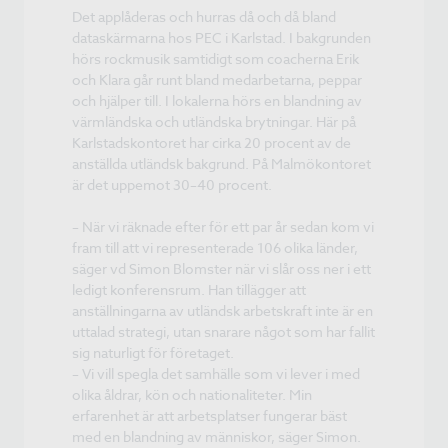
Det applåderas och hurras då och då bland
dataskärmarna hos PEC i Karlstad. I bakgrunden
hörs rockmusik samtidigt som coacherna Erik
och Klara går runt bland medarbetarna, peppar
och hjälper till. I lokalerna hörs en blandning av
värmländska och utländska brytningar. Här på
Karlstadskontoret har cirka 20 procent av de
anställda utländsk bakgrund. På Malmökontoret
är det uppemot 30–40 procent.
– När vi räknade efter för ett par år sedan kom vi
fram till att vi representerade 106 olika länder,
säger vd Simon Blomster när vi slår oss ner i ett
ledigt konferensrum. Han tillägger att
anställningarna av utländsk arbetskraft inte är en
uttalad strategi, utan snarare något som har fallit
sig naturligt för företaget.
– Vi vill spegla det samhälle som vi lever i med
olika åldrar, kön och nationaliteter. Min
erfarenhet är att arbetsplatser fungerar bäst
med en blandning av människor, säger Simon.