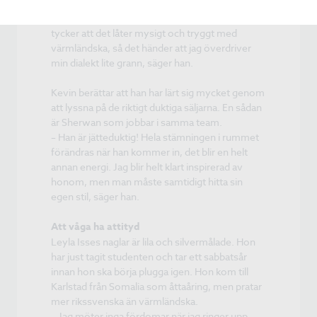
coacherna har jag blivit ganska bra på att lyssna
av personen i andra ändan av luren. Många
tycker att det låter mysigt och tryggt med
värmländska, så det händer att jag överdriver
min dialekt lite grann, säger han.
Kevin berättar att han har lärt sig mycket genom
att lyssna på de riktigt duktiga säljarna. En sådan
är Sherwan som jobbar i samma team.
– Han är jätteduktig! Hela stämningen i rummet
förändras när han kommer in, det blir en helt
annan energi. Jag blir helt klart inspirerad av
honom, men man måste samtidigt hitta sin
egen stil, säger han.
Att våga ha attityd
Leyla Isses naglar är lila och silvermålade. Hon
har just tagit studenten och tar ett sabbatsår
innan hon ska börja plugga igen. Hon kom till
Karlstad från Somalia som åttaåring, men pratar
mer rikssvenska än värmländska.
– Jag möter inga fördomar när jag ringer upp