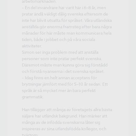
arbetsmarknaden.
– En del invandrare har varit här i 6–8 år, men
pratar ändå väldigt dålig svenska eftersom de
inte har blivit utsatta för språket. Våra utländska
anställda gör enorma framsteg efter bara några
månader för här måste man kommunicera hela
tiden, både i jobbet och på våra sociala
aktiviteter.
Simon ser inga problem med att anställa
personer som inte pratar perfekt svenska.
Däremot måste man kunna göra sig förstådd
och förstå nyanserna i det svenska språket.
– Idag finns en helt annan acceptans för
brytningar jämfört med för 5–10 år sedan. Ett
språk är så mycket mer än bara perfekt
grammatik.
Han tillägger att många av företagets allra bästa
säljare har utländsk bakgrund. Han märker att
många av de infödda svenskarna låter sig
inspireras av sina utlandsfödda kollegor, och
tvärtom.