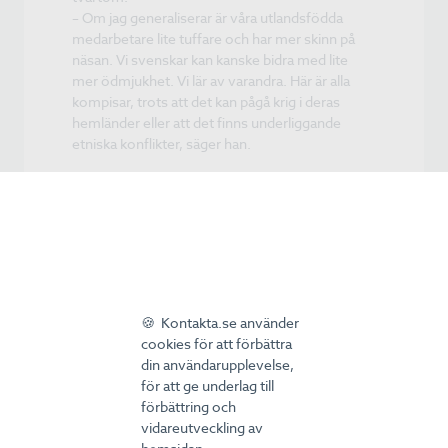
– Om jag generaliserar är våra utlandsfödda
medarbetare lite tuffare och har mer skinn på
näsan. Vi svenskar kan kanske bidra med lite
mer ödmjukhet. Vi lär av varandra. Här är alla
kompisar, trots att det kan pågå krig i deras
hemländer eller att det finns underliggande
etniska konflikter, säger han.
"Vi jobbar med hjärtat"
Säljaren Heidar Hassani, med rötter i Iran, lägger
genast ner telefonen när platschefen Per frågar
om han vill bli intervjuad.
– Den dag Per slutar då går jag också härifrån.
Han är fantastisk, säger Heidar med ett stort
leende.
🍪 Kontakta.se använder
Han har arbetat på PEC i snart tre år och är med
cookies för att förbättra
sina drygt 50 år en av de äldre på arbetsplatsen.
din användarupplevelse,
Han beskriver sig själv som tuff och
för att ge underlag till
passionerad.
förbättring och
– Det händer att människor kallar mig för
vidareutveckling av
”svartskalle” eller härmar hur jag pratar. Men i