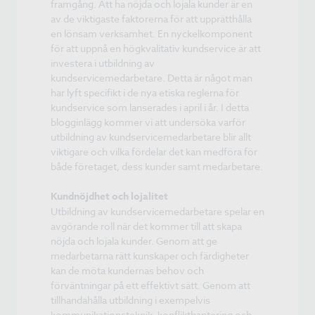
framgång. Att ha nöjda och lojala kunder är en
av de viktigaste faktorerna för att upprätthålla
en lönsam verksamhet. En nyckelkomponent
för att uppnå en högkvalitativ kundservice är att
investera i utbildning av
kundservicemedarbetare. Detta är något man
har lyft specifikt i de nya etiska reglerna för
kundservice som lanserades i april i år. I detta
blogginlägg kommer vi att undersöka varför
utbildning av kundservicemedarbetare blir allt
viktigare och vilka fördelar det kan medföra för
både företaget, dess kunder samt medarbetare.
Kundnöjdhet och lojalitet
Utbildning av kundservicemedarbetare spelar en
avgörande roll när det kommer till att skapa
nöjda och lojala kunder. Genom att ge
medarbetarna rätt kunskaper och färdigheter
kan de möta kundernas behov och
förväntningar på ett effektivt sätt. Genom att
tillhandahålla utbildning i exempelvis
kommunikationsteknik, konflikthantering och