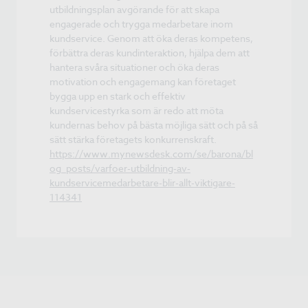
utbildningsplan avgörande för att skapa
engagerade och trygga medarbetare inom
kundservice. Genom att öka deras kompetens,
förbättra deras kundinteraktion, hjälpa dem att
hantera svåra situationer och öka deras
motivation och engagemang kan företaget
bygga upp en stark och effektiv
kundservicestyrka som är redo att möta
kundernas behov på bästa möjliga sätt och på så
sätt stärka företagets konkurrenskraft.
https://www.mynewsdesk.com/se/barona/bl
og_posts/varfoer-utbildning-av-
kundservicemedarbetare-blir-allt-viktigare-
114341