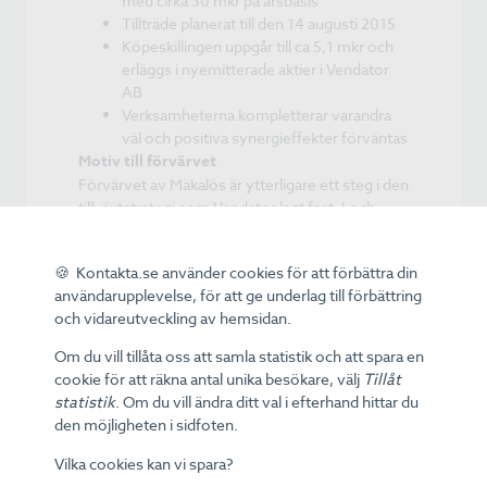
med cirka 30 mkr på årsbasis
Tillträde planerat till den 14 augusti 2015
Köpeskillingen uppgår till ca 5,1 mkr och
erläggs i nyemitterade aktier i Vendator
AB
Verksamheterna kompletterar varandra
väl och positiva synergieffekter förväntas
Motiv till förvärvet
Förvärvet av Makalös är ytterligare ett steg i den
tillväxtstrategi som Vendator lagt fast. I och
med förvärvet av Makalös kompletteras och
förstärks Vendators position inom kvalitativ och
🍪 Kontakta.se använder cookies för att förbättra din
värdeskapande kundkommunikation. Makalös
användarupplevelse, för att ge underlag till förbättring
har dessutom byggt upp en bra
och vidareutveckling av hemsidan.
produktionskapacitet i Lissabon som kommer
gagna hela Vendator koncernen.
Om du vill tillåta oss att samla statistik och att spara en
cookie för att räkna antal unika besökare, välj
Tillåt
Läs mer
statistik
. Om du vill ändra ditt val i efterhand hittar du
http://news.cision.com/se/vendator/r/vendat
den möjligheten i sidfoten.
or-ingar-avtal-om-forvarv-av-makalos-
ab,c9806496
Vilka cookies kan vi spara?