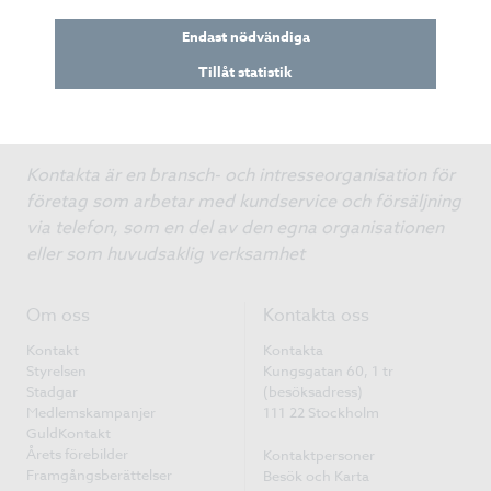
Endast nödvändiga
Tillåt statistik
Kontakta är en bransch- och intresseorganisation för
företag som arbetar med kundservice och försäljning
via telefon, som en del av den egna organisationen
eller som huvudsaklig verksamhet
Om oss
Kontakta oss
Kontakt
Kontakta
Styrelsen
Kungsgatan 60, 1 tr
Stadgar
(besöksadress)
Medlemskampanjer
111 22 Stockholm
GuldKontakt
Årets förebilder
Kontaktpersoner
Framgångsberättelser
Besök och Karta