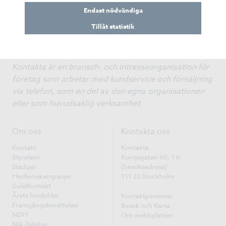
Endast nödvändiga
Tillåt statistik
Kontakta är en bransch- och intresseorganisation för
företag som arbetar med kundservice och försäljning
via telefon, som en del av den egna organisationen
eller som huvudsaklig verksamhet
Om oss
Kontakta oss
Kontakt
Kontakta
Styrelsen
Kungsgatan 60, 1 tr
Stadgar
(besöksadress)
Medlemskampanjer
111 22 Stockholm
GuldKontakt
Årets förebilder
Kontaktpersoner
Framgångsberättelser
Besök och Karta
NDM
Om webbplatsen
NIX-Telefon