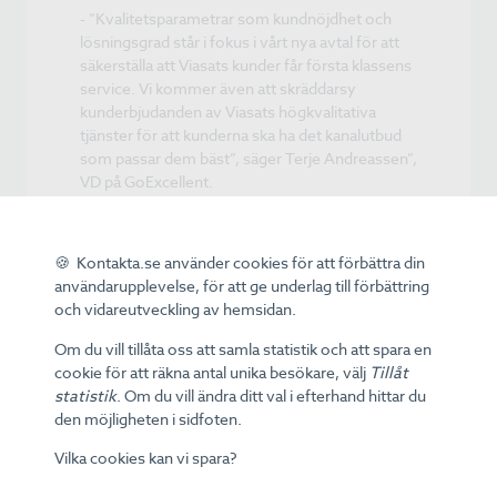
- ”Kvalitetsparametrar som kundnöjdhet och
lösningsgrad står i fokus i vårt nya avtal för att
säkerställa att Viasats kunder får första klassens
service. Vi kommer även att skräddarsy
kunderbjudanden av Viasats högkvalitativa
tjänster för att kunderna ska ha det kanalutbud
som passar dem bäst”, säger Terje Andreassen”,
VD på GoExcellent.
Viasat är en betal-tv-leverantör med stort utbud
av film, sport och mycket mer.
- ”Det känns bra att ha GoExcellent med oss
🍪 Kontakta.se använder cookies för att förbättra din
fortsatt, nu när vi möter en spännande vinter
användarupplevelse, för att ge underlag till förbättring
fylld av stora sport- och filmhändelser. Vi vill
och vidareutveckling av hemsidan.
överträffa våra kunders redan högt ställda
förväntningar på en utomordentligt bra
Om du vill tillåta oss att samla statistik och att spara en
kundservice”, säger Jonas Karlén”, VD på Viasat.
cookie för att räkna antal unika besökare, välj
Tillåt
statistik
. Om du vill ändra ditt val i efterhand hittar du
Pressmeddelande 2013-10-09
den möjligheten i sidfoten.
http://www.mynewsdesk.com/se/goexcellent
Vilka cookies kan vi spara?