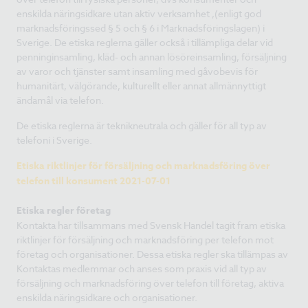
enskilda näringsidkare utan aktiv verksamhet ,(enligt god
marknadsföringssed § 5 och § 6 i Marknadsföringslagen) i
Sverige. De etiska reglerna gäller också i tillämpliga delar vid
penninginsamling, kläd- och annan lösöreinsamling, försäljning
av varor och tjänster samt insamling med gåvobevis för
humanitärt, välgörande, kulturellt eller annat allmännyttigt
ändamål via telefon.
De etiska reglerna är teknikneutrala och gäller för all typ av
telefoni i Sverige.
Etiska riktlinjer för försäljning och marknadsföring över
telefon till konsument 2021-07-01
Etiska regler företag
Kontakta har tillsammans med Svensk Handel tagit fram etiska
riktlinjer för försäljning och marknadsföring per telefon mot
företag och organisationer. Dessa etiska regler ska tillämpas av
Kontaktas medlemmar och anses som praxis vid all typ av
försäljning och marknadsföring över telefon till företag, aktiva
enskilda näringsidkare och organisationer.