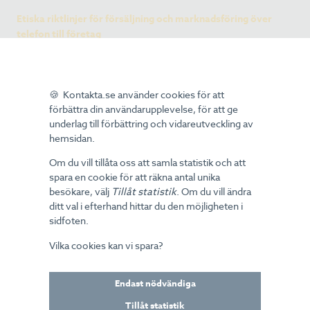
Etiska riktlinjer för försäljning och marknadsföring över
telefon till företag
Kontaktas affärsetiska principer
🍪 Kontakta.se använder cookies för att
förbättra din användarupplevelse, för att ge
Etiska regler
underlag till förbättring och vidareutveckling av
hemsidan.
Etiska regler för kundkommunikation på distans
och kundservice
Om du vill tillåta oss att samla statistik och att
spara en cookie för att räkna antal unika
Etiska regler för försäljning och marknadföring
över telefon
besökare, välj
Tillåt statistik
. Om du vill ändra
ditt val i efterhand hittar du den möjligheten i
sidfoten.
Servicehandboken
Vilka cookies kan vi spara?
Skriftlighetskrav telefonsälj
Tillgänglighet till kundservice
Endast nödvändiga
Tillåt statistik
AI i kundmötet