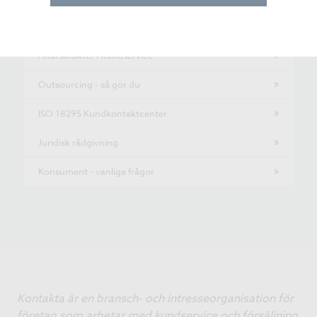
Dataskyddsförordningen
Affärsinsikter i Kundservice
Outsourcing - så gör du
ISO 18295 Kundkontaktcenter
Juridisk rådgivning
Konsument - vanliga frågor
Kontakta är en bransch- och intresseorganisation för
företag som arbetar med kundservice och försäljning