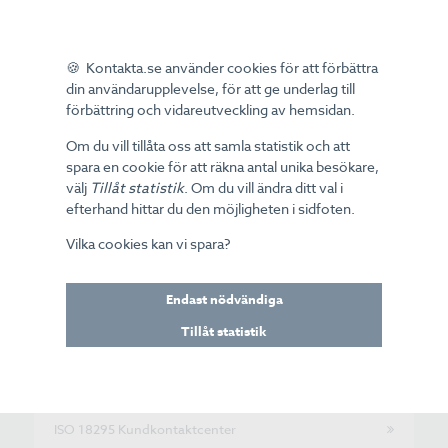
Servicehandboken
Skriftlighetskrav telefonsälj
🍪 Kontakta.se använder cookies för att förbättra
din användarupplevelse, för att ge underlag till
Tillgänglighet till kundservice
förbättring och vidareutveckling av hemsidan.
AI i kundmötet
Om du vill tillåta oss att samla statistik och att
spara en cookie för att räkna antal unika besökare,
Dataskyddsförordningen
välj
Tillåt statistik
. Om du vill ändra ditt val i
efterhand hittar du den möjligheten i sidfoten.
Affärsinsikter i Kundservice
Vilka cookies kan vi spara?
Outsourcing - så gör du
Endast nödvändiga
Guide outsourcingprocessen
Checklista outsourcing
Tillåt statistik
Self assessment
Konsultstöd
ISO 18295 Kundkontaktcenter